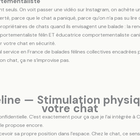
rtementaliste
seuls. On voit passer une vidéo sur Instagram, on achète un 
berté, parce que le chat a paniqué, parce qu’on n’a pas su lire 
 propriétaires de chats quand ils envisagent une balade : la re
ortementaliste félin ET éducatrice comportementaliste canin d
r votre chat en sécurité.
ul service en France de balades félines collectives encadrée
n chat, ça ne s’improvise pas.
éline — Stimulation physiq
votre chat
onfidentielle. C’est exactement pour ça que je l’ai intégrée à
 le propose encore.
cevoir sa propre position dans l’espace. Chez le chat, ce sens