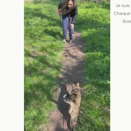
Je suis
Chaque 
Boi