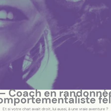
 — Coach en randonnées
omportementaliste fél
Et si votre chat avait droit, lui aussi, à une vraie aventure ?