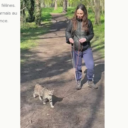
félines.
rnais au
nce.