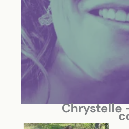
Chrystelle
c