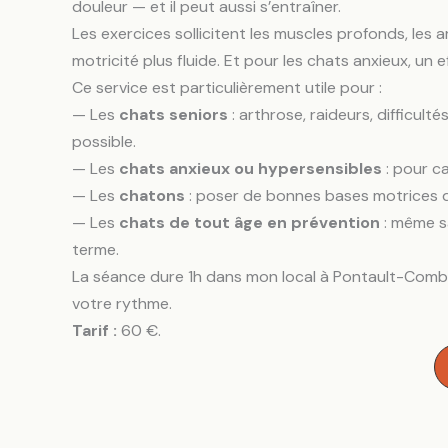
douleur — et il peut aussi s’entraîner.
Les exercices sollicitent les muscles profonds, les ar
motricité plus fluide. Et pour les chats anxieux, un
Ce service est particulièrement utile pour :
— Les
chats seniors
: arthrose, raideurs, difficul
possible.
— Les
chats anxieux ou hypersensibles
: pour ca
— Les
chatons
: poser de bonnes bases motrices d
— Les
chats de tout âge en prévention
: même sa
terme.
La séance dure 1h dans mon local à Pontault-Combau
votre rythme.
Tarif :
60 €.