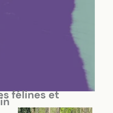
 félines et
in