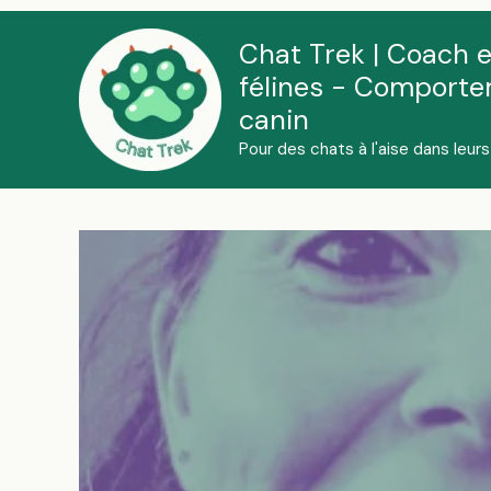
Aller
au
Chat Trek | Coach 
contenu
félines - Comportem
canin
Pour des chats à l'aise dans leur