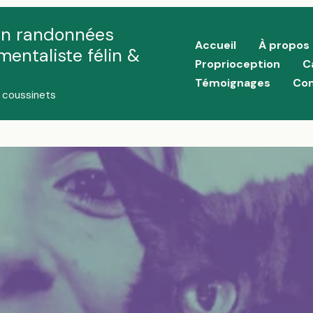
en randonnées
Accueil
À propos
entaliste félin &
Proprioception
C
Témoignages
Con
s coussinets